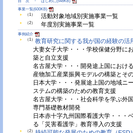
目 次 ・ はじめに(548KB)
事業一覧(600KB)
（1）
活動対象地域別実施事業一覧
（2）
年度別実施事業一覧
事例紹介
（1）
教育研究に関する我が国の経験の活用（
大妻女子大学・・・学校保健分野に
築と自立支援
名古屋大学・・・開発途上国におけ
産物加工産業振興モデルの構築とそ
日本大学・・・発展途上国の地域ニ
ステムの構築のための教育支援
名古屋大学・・・社会科学を学ぶ外
専門基礎教材開発
日本赤十字九州国際看護大学・・・
る「災害看護学」教育導入の支援
（2）
持続可能な発展のための教育（ESD）の