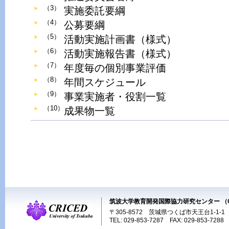
（3）
実施委託要綱
（4）
公募要綱
（5）
活動実施計画書（様式）
（6）
活動実施報告書（様式）
（7）
年度毎の個別事業評価
（8）
年間スケジュール
（9）
事業実施者・役割一覧
（10）
成果物一覧
筑波大学教育開発国際協力研究センター （C
〒305-8572 茨城県つくば市天王台1-1-1
TEL: 029-853-7287 FAX: 029-853-7288