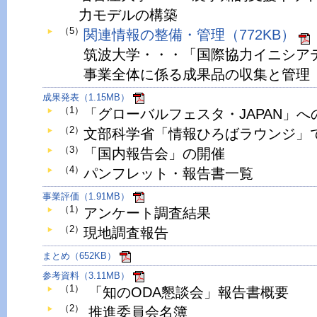
力モデルの構築
（5）
関連情報の整備・管理（772KB）
筑波大学・・・「国際協力イニシア
事業全体に係る成果品の収集と管理
成果発表（1.15MB）
（1）
「グローバルフェスタ・JAPAN」へ
（2）
文部科学省「情報ひろばラウンジ」
（3）
「国内報告会」の開催
（4）
パンフレット・報告書一覧
事業評価（1.91MB）
（1）
アンケート調査結果
（2）
現地調査報告
まとめ（652KB）
参考資料（3.11MB）
（1）
「知のODA懇談会」報告書概要
（2）
推進委員会名簿